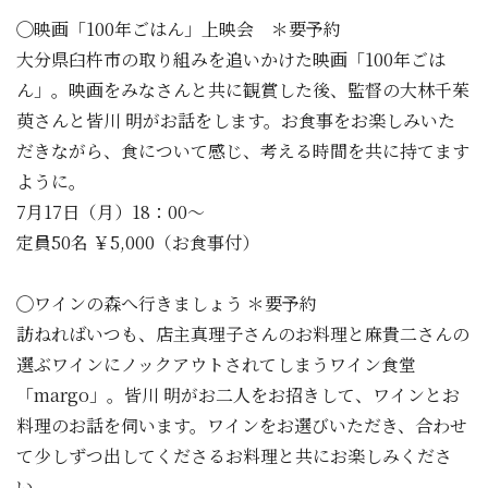
◯映画「100年ごはん」上映会 ＊要予約
大分県臼杵市の取り組みを追いかけた映画「100年ごは
ん」。映画をみなさんと共に観賞した後、監督の大林千茱
萸さんと皆川 明がお話をします。お食事をお楽しみいた
だきながら、食について感じ、考える時間を共に持てます
ように。
7月17日（月）18：00〜
定員50名 ￥5,000（お食事付）
◯ワインの森へ行きましょう ＊要予約
訪ねればいつも、店主真理子さんのお料理と麻貴二さんの
選ぶワインにノックアウトされてしまうワイン食堂
「margo」。皆川 明がお二人をお招きして、ワインとお
料理のお話を伺います。ワインをお選びいただき、合わせ
て少しずつ出してくださるお料理と共にお楽しみくださ
い。