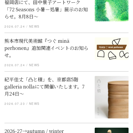
福岡店にて、田中景子アートワーク
「72 Seasons 小暑－処暑」展示のお知
らせ。8月8日〜
2026.07.24
NEWS
熊本市現代美術館『つぐ minä
perhonen』追加関連イベントのお知ら
せ。
2026.07.24
NEWS
紀平佳丈「凸と積」を、京都店5階
galleria nollaにて開催いたします。7
月24日～
2026.07.23
NEWS
2026-27→autumn / winter