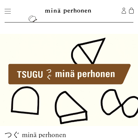
つぐ minä perhonen