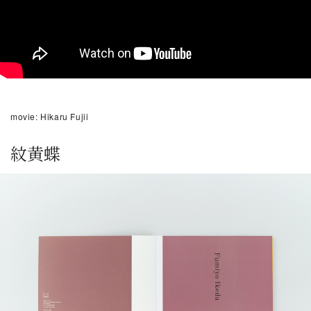
movie: Hikaru Fujii
紋黄蝶