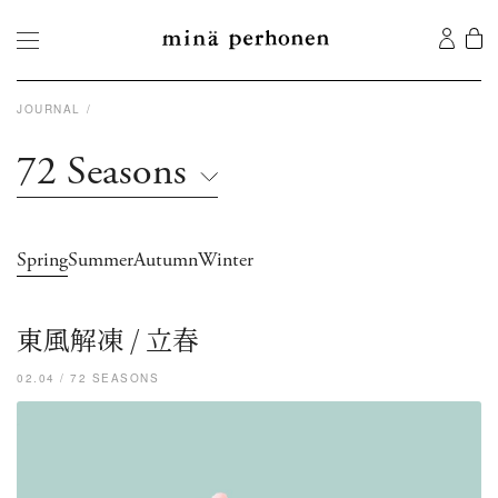
JOURNAL
72 Seasons
Spring
Summer
Autumn
Winter
東風解凍 / 立春
02.04 / 72 SEASONS