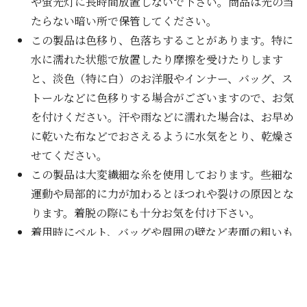
や蛍光灯に長時間放置しないで下さい。商品は光の当
たらない暗い所で保管してください。
この製品は色移り、色落ちすることがあります。特に
水に濡れた状態で放置したり摩擦を受けたりします
と、淡色（特に白）のお洋服やインナー、バッグ、ス
トールなどに色移りする場合がございますので、お気
を付けください。汗や雨などに濡れた場合は、お早め
に乾いた布などでおさえるように水気をとり、乾燥さ
せてください。
この製品は大変繊細な糸を使用しております。些細な
運動や局部的に力が加わるとほつれや裂けの原因とな
ります。着脱の際にも十分お気を付け下さい。
着用時にベルト、バッグや周囲の壁など表面の粗いも
のとの摩擦やひっかかりにご注意ください。又、クリ
ーニングの際にも他のものとの引っかかりにお気を付
けください。