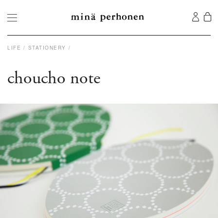
LIFE
STATIONERY
choucho note