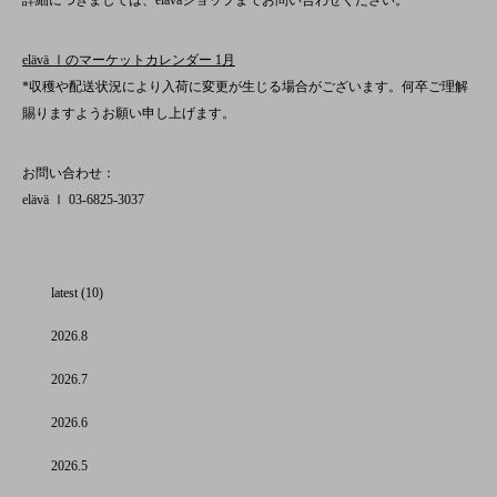
詳細につきましては、eläväショップまでお問い合わせください。
elävä Ⅰのマーケットカレンダー 1月
*収穫や配送状況により入荷に変更が生じる場合がございます。何卒ご理解
賜りますようお願い申し上げます。
お問い合わせ：
elävä Ⅰ 03-6825-3037
latest (10)
2026.8
2026.7
2026.6
2026.5