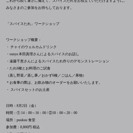
これから続く暑さに備えて、スパイスたれをお役立ていただけますように。
みなさまのご参加をお待ちしております。
「スパイスたれ」ワークショップ
ワークショップ概要：
・ チャイのウェルカムドリンク
・sunya 本田真理さんによるスパイスのお話し
・遠藤千恵さんによるスパイスたれ作りのデモンストレーション
・たれ6種とお料理のご試食
（蒸し野菜／蒸し豚／おかず6種／ごはん／果物）
＊お食事の際は、お飲み物のオーダーをお願いいたします。
・ スパイスセットのお土産
日時：8月2日（金）
時間：① 14：00～16：00 / ②18：00～20：00
場所：puukuu 食堂
参加費：8,800円 税込