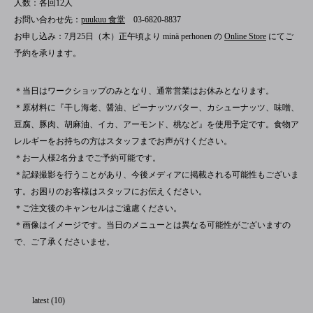
人数：各回12人
お問い合わせ先：
puukuu 食堂
03-6820-8837
お申し込み：7月25日（木）正午頃より minä perhonen の
Online Store
にてご
予約を承ります。
＊当日はワークショップのみとなり、通常営業はお休みとなります。
＊原材料に『干し海老、醤油、ピーナッツバター、カシューナッツ、味噌、
豆腐、豚肉、胡麻油、イカ、アーモンド、桃など』を使用予定です。食物ア
レルギーをお持ちの方はスタッフまでお声がけください。
＊お一人様2名分までご予約可能です。
＊記録撮影を行うことがあり、今後メディアに掲載される可能性もございま
す。お困りのお客様はスタッフにお伝えください。
＊ご注文後のキャンセルはご遠慮ください。
＊画像はイメージです。当日のメニューとは異なる可能性がございますの
で、ご了承くださいませ。
latest (10)