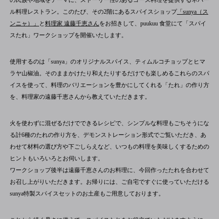
の民族や地域をテーマに、ストーリー性のあるコース料理を提供するネパー
ル料理レストラン。このたび、その2階にあるスパイスショップ
「sunya（ス
ンニャ）」
と
料理家 遠藤千恵さん
をお招きして、puukuu 食堂にて「スパイ
スたれ」ワークショップを開催いたします。
使用するのは「sunya」のオリジナルスパイス、ティムルコチョップとヒマ
ラヤ山椒油。そのままかけたり和えたりするだけでも楽しめるこれらのスパ
イスを使って、料理のバリエーションを豊かにしてくれる「たれ」の作り方
を、料理家の遠藤千恵さんから教えていただきます。
火を使わずに混ぜるだけでできるレシピで、シンプルな料理もごちそうにな
る計6種のたれの作り方を、デモンストレーション形式でご覧いただき、あ
わせて材料の選び方や下ごしらえなど、いつもの料理を美味しくするための
ヒントもいろいろとお伺いします。
ワークショップ後半は遠藤千恵さんのお料理に、今回作ったたれを合わせて
お召し上がりいただきます。お帰りには、ご自宅ですぐに使っていただける
sunya特製スパイスセットのお土産もご用意しております。