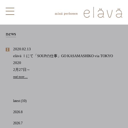
news
2020.02.13
elävä Ⅰにて「SOUPの仕事」GO KASAMASHIKO via TOKYO
2020
2月27日～
read more ...
latest (10)
2026.8
2026.7