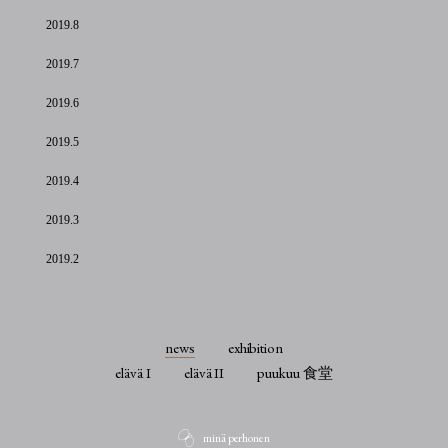
2019.8
2019.7
2019.6
2019.5
2019.4
2019.3
2019.2
news
exhibition
elävä I
elävä II
puukuu 食堂
minä perhonen