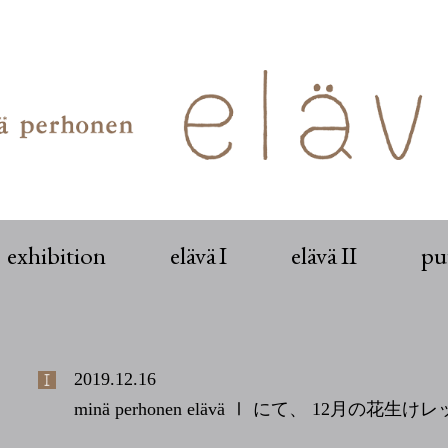
exhibition
elävä I
elävä II
p
2019.12.16
minä perhonen elävä Ⅰ にて、 12月の