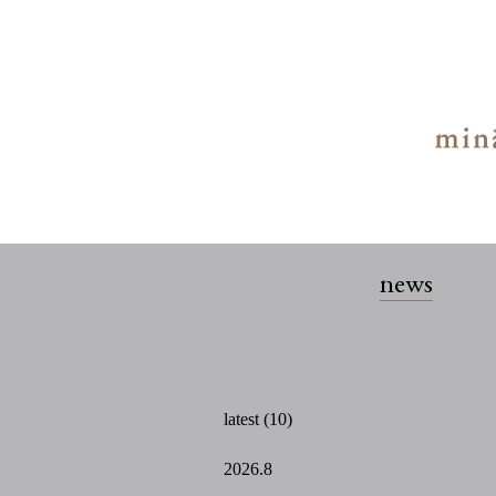
news
latest (10)
2026.8