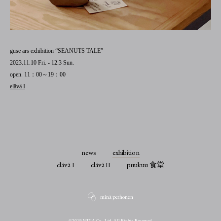
guse ars exhibition “SEANUTS TALE”
2023.11.10 Fri. - 12.3 Sun.
open. 11：00～19：00
elävä I
news
exhibition
elävä I
elävä II
puukuu 食堂
minä perhonen