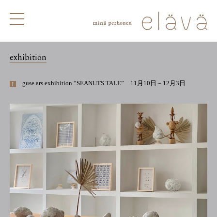
exhibition
guse ars exhibition “SEANUTS TALE” 11月10日～12月3日