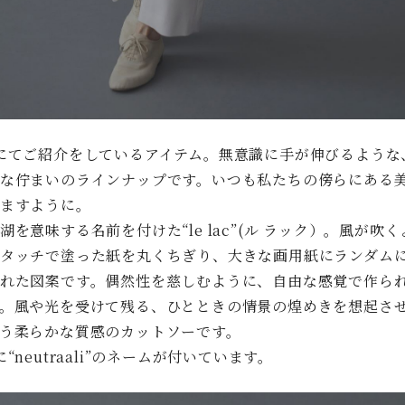
ali”にてご紹介をしているアイテム。無意識に手が伸びるような
な佇まいのラインナップです。いつも私たちの傍らにある
ますように。
を意味する名前を付けた“le lac”(ル ラック）。風が吹く
タッチで塗った紙を丸くちぎり、大きな画用紙にランダム
れた図案です。偶然性を慈しむように、自由な感覚で作ら
。風や光を受けて残る、ひとときの情景の煌めきを想起さ
う柔らかな質感のカットソーです。
“neutraali”のネームが付いています。