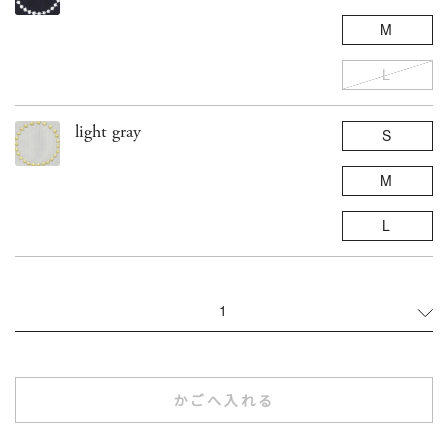
M
L
light gray
S
M
L
1
かごへ入れる