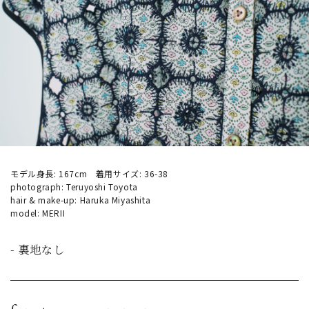
モデル身長: 167cm 着用サイズ: 36-38
photograph: Teruyoshi Toyota
hair & make-up: Haruka Miyashita
model: MERII
- 裏地なし