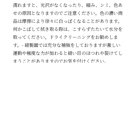
濡れますと、光沢がなくなったり、縮み、シミ、色あ
せの原因となりますのでご注意ください。色の濃い商
品は摩擦により徐々に白っぽくなることがあります。
何かこぼして拭き取る際は、こすらずたたいて水分を
取ってください。ドライクリーニングをお勧めしま
す。- 縫製面では充分な補強をしておりますが激しい
運動や極度な力が加わると縫い目のほつれや裂けてし
まうことがありますのでお気を付けください。
着用時にベルト、バッグや周囲の壁など表面の粗いも
のとの摩擦やひっかかりにご注意ください。又、クリ
ーニングの際にも他のものとの引っかかりにお気を付
けください。
この製品は色移り、色落ちすることがあります。特に
水に濡れた状態で放置したり摩擦を受けたりします
と、淡色（特に白）のお洋服やインナー、バッグ、ス
トールなどに色移りする場合がございますので、お気