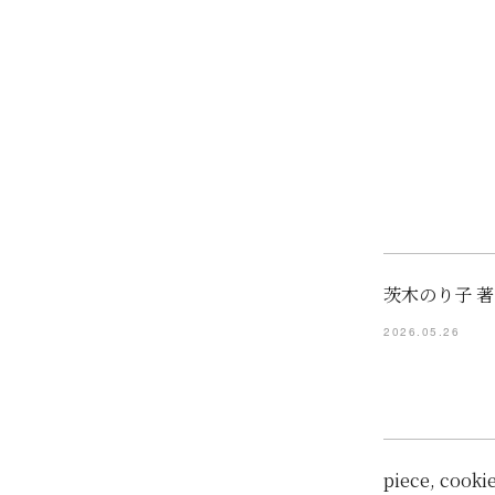
茨木のり子 著
2026.05.26
piece, c