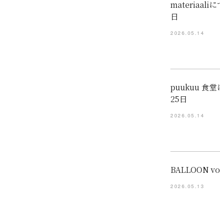
materia
日
2026.05.14
puukuu
25日
2026.05.14
BALLOON 
2026.05.13