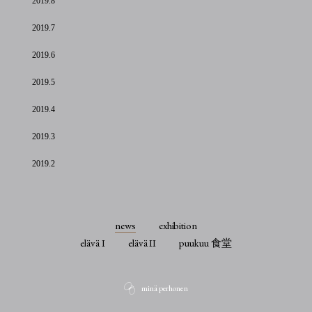
2019.8
2019.7
2019.6
2019.5
2019.4
2019.3
2019.2
news
exhibition
elävä I
elävä II
puukuu 食堂
minä perhonen